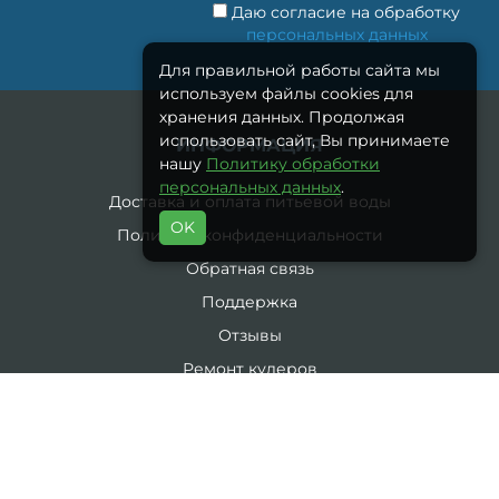
Даю согласие на обработку
персональных данных
Для правильной работы сайта мы
используем файлы cookies для
хранения данных. Продолжая
использовать сайт, Вы принимаете
ИНФОРМАЦИЯ
нашу
Политику обработки
персональных данных
.
Доставка и оплата питьевой воды
OK
Политика конфиденциальности
Обратная связь
Поддержка
Отзывы
Ремонт кулеров
Санитарная обработка
Блог
Публичная оферта