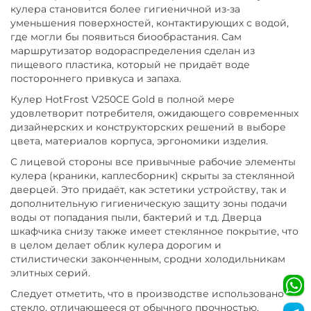
кулера становится более гигиеничной из-за
уменьшения поверхностей, контактирующих с водой,
где могли бы появиться биообрастания. Сам
маршрутизатор водораспределения сделан из
пищевого пластика, который не придаёт воде
постороннего привкуса и запаха.
Кулер HotFrost V250CE Gold в полной мере
удовлетворит потребителя, ожидающего современных
дизайнерских и конструкторских решений в выборе
цвета, материалов корпуса, эргономики изделия.
С лицевой стороны все привычные рабочие элементы
кулера (краники, каплесборник) скрыты за стеклянной
дверцей. Это придаёт, как эстетики устройству, так и
дополнительную гигиеническую защиту зоны подачи
воды от попадания пыли, бактерий и т.д. Дверца
шкафчика снизу также имеет стеклянное покрытие, что
в целом делает облик кулера дорогим и
стилистически законченным, сродни холодильникам
элитных серий.
Следует отметить, что в производстве использовано
стекло, отличающееся от обычного прочностью,