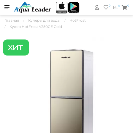
0
0
0
Главная
Кулеры для воды
HotFrost
Кулер HotFrost V250CE Gold