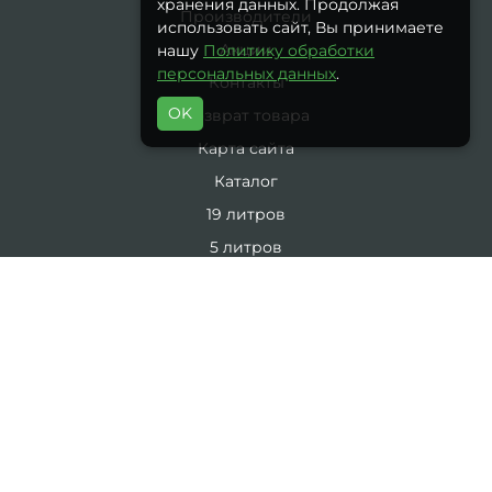
хранения данных. Продолжая
Производители
использовать сайт, Вы принимаете
Акции
нашу
Политику обработки
персональных данных
.
Контакты
OK
Возврат товара
Карта сайта
Каталог
19 литров
5 литров
Комплекты
ЛИЧНЫЙ КАБИНЕТ
Личный Кабинет
История заказов
Закладки