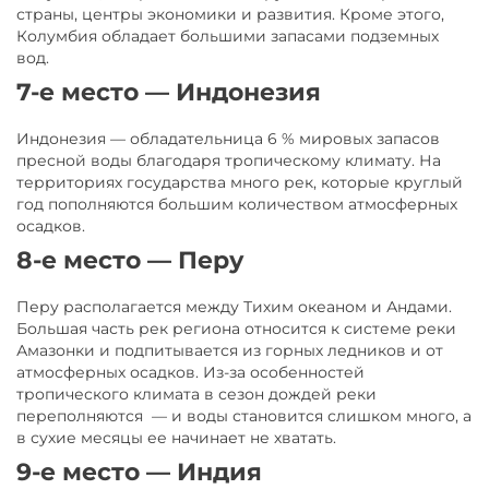
страны, центры экономики и развития. Кроме этого,
Колумбия об­ла­да­ет боль­ши­ми за­па­са­ми под­зем­ных
вод.
7-е место — Индонезия
Индонезия — обладательница 6 % мировых запасов
пресной воды благодаря тропическому климату. На
территориях государства много рек, которые круглый
год пополняются большим количеством атмосферных
осадков.
8-е место — Перу
Перу располагается между Тихим океаном и Андами.
Большая часть рек региона относится к системе реки
Амазонки и подпитывается из горных ледников и от
атмосферных осадков. Из-за особенностей
тропического климата в сезон дождей реки
переполняются — и воды становится слишком много, а
в сухие месяцы ее начинает не хватать.
9-е место — Индия