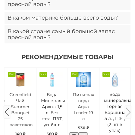
Австралия.
пресной воды?
В каком материке больше всего воды?
Кувейт.
В какой стране самый большой запас
Антарктида. Большая часть воды в Антарктиде
пресной воды?
находится в виде льда.
Бразилия.
РЕКОМЕНДУЕМЫЕ ТОВАРЫ
и
Хит
Хит
Хит
Хит
Вода
Greenfield
Вода
Питьевая
минеральная
ная
Чай
Минеральная
вода
Горная
Summer
Архыз, 1,5
Aqua
Вершина
Bouquet
л, без
Leader 19
5 л. , ПЭТ,
25
газа, ПЭТ,
л
(2 шт в
пакетиков
уп. 6шт.
530 ₽
упак)
149 ₽
560 ₽