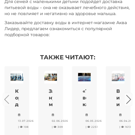
Для семей с маленькими детьми подойдет доставка
питьевой воды – она не оказывает лечебного действия,
но не повлияет и негативно на здоровье малыша.
Заказывайте доставку воды в интернет-магазине Аква
Лидер, предлагаем ознакомиться с популярной
подборкой товаров:
ТАКЖЕ ЧИТАЮТ:
Как
Зачем
«Тяжёлая
Вода
организовать
нужны
вода»:
и
доставку
микроэлементы
как
иммуни
воды
в
производится,
гид
в
питьевой
чем
по
13.07.2026
02.06.2026
06.05.2026
06.04.202
офис
воде:
она
минер
|
108
|
309
|
2251
|
1613
по
кальций,
отличается
составу