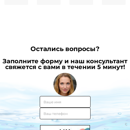
безналичному
магний,
от
цинку
расчёту:
калий
обычной
и
пошаговая
и
селену
инструкция
можно
в
ли
состав
ее
питьев
пить?
воды
от
Остались вопросы?
иммун
Заполните форму и наш консультант
свяжется с вами в течении 5 минут!