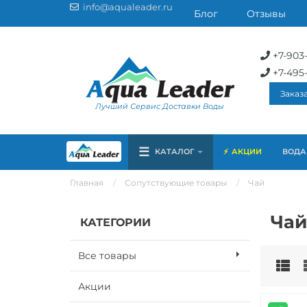
info@aqualeader.ru
Блог
Отзывы
+7-903
+7-495
Заказ
Лучший Сервис Доставки Воды
☰
КАТАЛОГ
АКЦИИ
ВОДА 
Главная
Сопутствующие товары
Чай
Чай
КАТЕГОРИИ
Все товары
Акции