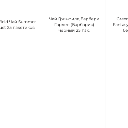
Чай Гринфилд Барбери
Green
field Чай Summer
Гарден (Барбарис)
Fantas
uet 25 пакетиков
черный 25 пак.
бе