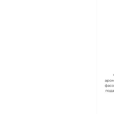
аро
фас
пода