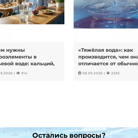
ем нужны
«Тяжёлая вода»: как
роэлементы в
производится, чем он
евой воде: кальций,
отличается от обычно
ний, калий
можно ли ее пить?
6.2026 |
314
06.05.2026 |
2255
Остались вопросы?