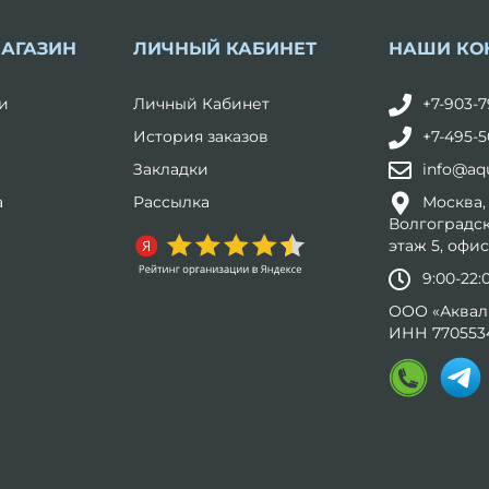
МАГАЗИН
ЛИЧНЫЙ КАБИНЕТ
НАШИ КО
и
Личный Кабинет
+7-903-7
История заказов
+7-495-5
Закладки
info@aqu
а
Рассылка
Москва,
Волгоградск
этаж 5, офис
9:00-22
ООО «Аквал
ИНН 770553