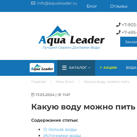
info@aqualeader.ru
Блог
Отзывы
+7-903
+7-495
Заказ
Лучший Сервис Доставки Воды
☰
КАТАЛОГ
АКЦИИ
ВОДА 
Главная
Наш блог
Какую воду можно пить
17.03.2024
|
1147
Какую воду можно пить
Содержание статьи:
О пользе воды
Источники воды