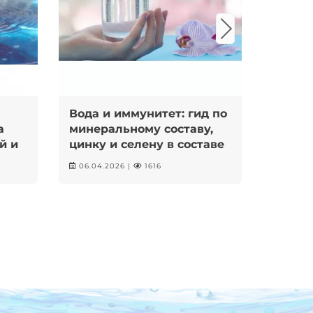
Вода и иммунитет: гид по
Колич
а
минеральному составу,
орган
й и
цинку и селену в составе
сколь
питьевой воды от
06.04.2026 |
1616
18.03.2
иммунолога