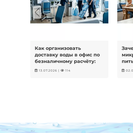
Как организовать
Зач
доставку воды в офис по
мик
безналичному расчёту:
пить
пошаговая инструкция
маг
13.07.2026 |
114
02.0