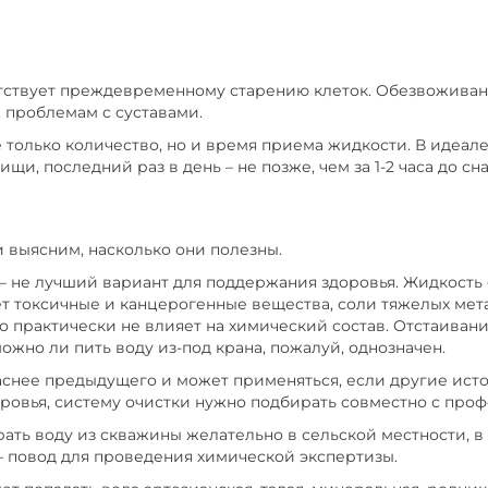
ятствует преждевременному старению клеток. Обезвоживан
, проблемам с суставами.
олько количество, но и время приема жидкости. В идеале
и, последний раз в день – не позже, чем за 1-2 часа до сна
 выясним, насколько они полезны.
 – не лучший вариант для поддержания здоровья. Жидкост
т токсичные и канцерогенные вещества, соли тяжелых мета
о практически не влияет на химический состав. Отстаива
ожно ли пить воду из-под крана, пожалуй, однозначен.
паснее предыдущего и может применяться, если другие ис
оровья, систему очистки нужно подбирать совместно с про
рать воду из скважины желательно в сельской местности, в
– повод для проведения химической экспертизы.