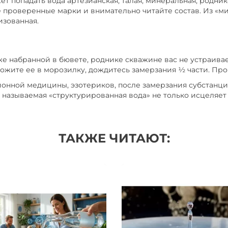
т попадать вода артезианская, талая, минеральная, роднико
 проверенные марки и внимательно читайте состав. Из «м
зованная.
же набранной в бювете, роднике скважине вас не устраивае
жите ее в морозилку, дождитесь замерзания ½ части. Пробе
нной медицины, эзотериков, после замерзания субстанци
называемая «структурированная вода» не только исцеляет т
ТАКЖЕ ЧИТАЮТ: