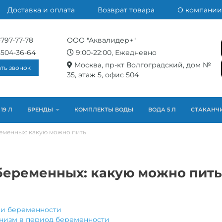
Доставка и оплата
Возврат товара
О компании
-797-77-78
ООО "Аквалидер+"
-504-36-64
9:00-22:00, Ежедневно
Москва, пр-кт Волгоградский, дом №
ать звонок
35, этаж 5, офис 504
19 Л
БРЕНДЫ
КОМПЛЕКТЫ ВОДЫ
ВОДА 5 Л
СТАКАНЧ
еменных: какую можно пить
беременных: какую можно пить
ри беременности
низм в период беременности