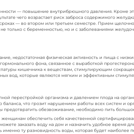
нности — повышение внутрибрюшного давления. Кроме это
ультате чего возрастает риск заброса содержимого желудка
 сроках — во втором или третьем семестре. Прием щелоч
 не только с беременностью, но и с заболеваниями желудоч
ние, недостаточная физическая активность и пища с низки
гормонального фона, связанное с выработкой прогестеро
улатуры кишечника к веществам, стимулирующим сокращен
ных вод, которые являются мягким и эффективным стимул
лной перестройкой организма и давлением плода на орган
 баланса, что грозит нарушением работы всех систем и о
обы предотвратить обезвоживание, необходимо пить большо
женщинам обеспечить себя качественной сертифицирован
можете заказать воду на дом и назначить удобное время дл
именно ту разновидность воды, которая будет наиболее п