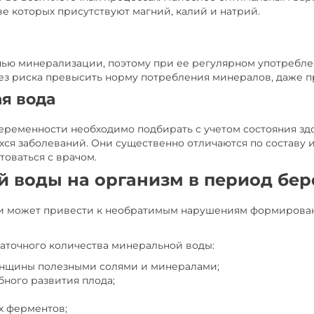
ве которых присутствуют магний, калий и натрий.
енью минерализации, поэтому при ее регулярном употреб
ез риска превысить норму потребления минералов, даже 
я вода
еременности необходимо подбирать с учетом состояния з
хся заболеваний. Они существенно отличаются по составу 
оваться с врачом.
й воды на организм в период бе
и может привести к необратимым нарушениям формировани
таточного количества минеральной воды:
нщины полезными солями и минералами;
ного развития плода;
х ферментов;