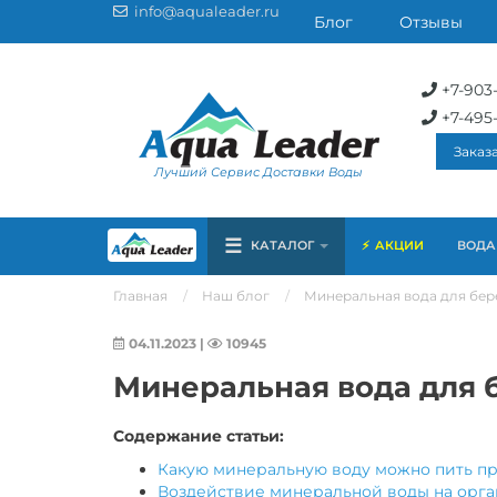
info@aqualeader.ru
Блог
Отзывы
+7-903
+7-495
Заказ
Лучший Сервис Доставки Воды
☰
КАТАЛОГ
АКЦИИ
ВОДА 
Главная
Наш блог
Минеральная вода для бер
04.11.2023
|
10945
Минеральная вода для 
Содержание статьи:
Какую минеральную воду можно пить п
Воздействие минеральной воды на орга