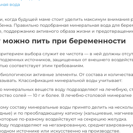
ная вода
, когда будущей маме стоит уделить максимум внимания р
ребенка. Правильно подобранная минеральная вода для бер
е, поддержанию активного образа жизни и предотвращени
 можно пить при беременности
ритерием выбора служит ее чистота — в ней должны отсу
подземных источников, защищенных от внешнего воздейств
тью соответствует этим требованиям.
иологически активные элементы. От состава и количества 
зывать. Классификация минеральной воды учитывает:
 минеральных веществ воду подразделяют на лечебную, ст
тво солей — 10 г и более. В лечебно-столовой минералке с
кому составу минеральные воды принято делить на нескол
дные) и по преобладающему катиону (кальциевые, магниев
которые по-разному воздействуют на секрецию желудка.
Воду подразделяют на негазированную, среднегазированну
одном источнике или искусственно на производстве.